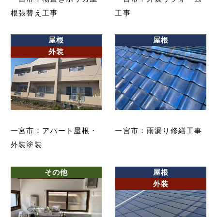
根張替え工事
工事
屋根
屋根
外装
一宮市：アパート屋根・
一宮市：雨漏り修繕工事
外装塗装
その他
屋根
外装