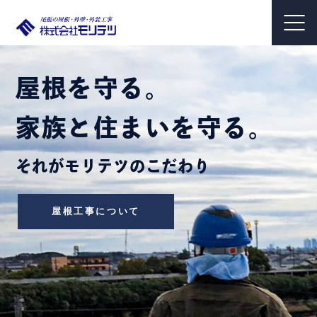
屋根を守る。
壁を守る。
家族と住まいを守る。
家族の生活を守る。
それがモリテツのこだわり
それがモリテツの想い
屋根工事について
外装塗装について