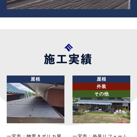
施工実績
屋根
屋根
外装
その他
一宮市：物置きポリカ屋
一宮市：外装リフォーム