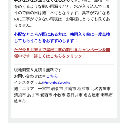
をめくるような酷い雨漏りだと、水が入り込んでしま
うので雨の日は施工不可となります。異常が気になる
のに工事ができない環境は、お客様にとっても良くあ
りません。
心配なところが既にある方は、梅雨入り前に一度点検
してもらうことをおすすめします！
ただ今５月末まで屋根工事の割引きキャンペーンを開
催中です！詳しくはこちらをクリック！
現地調査＆見積り無料です
お問い合わせは⇒
こちら
インスタグラム
@morite2works
施工エリア：一宮市 岩倉市 江南市 稲沢市 北名古屋市
清須市 あま市 愛西市 小牧市 春日井市 名古屋市 羽島市
岐阜市