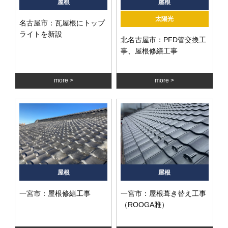
屋根
屋根
太陽光
名古屋市：瓦屋根にトップ
ライトを新設
北名古屋市：PFD管交換工
事、屋根修繕工事
more
more
屋根
屋根
一宮市：屋根修繕工事
一宮市：屋根葺き替え工事
（ROOGA雅）