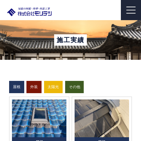
施工実績
屋根
外装
太陽光
その他