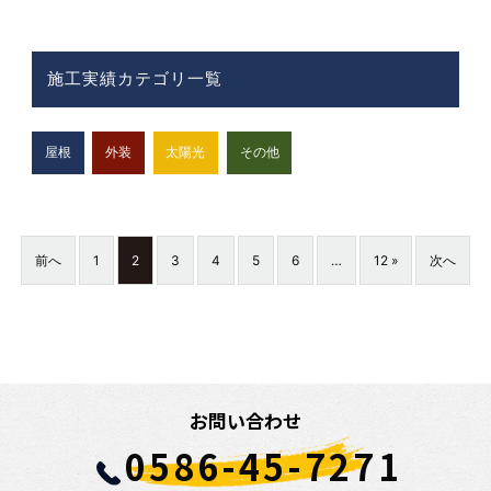
施工実績カテゴリ一覧
屋根
外装
太陽光
その他
前へ
1
2
3
4
5
6
…
12 »
次へ
お問い合わせ
0586-45-7271