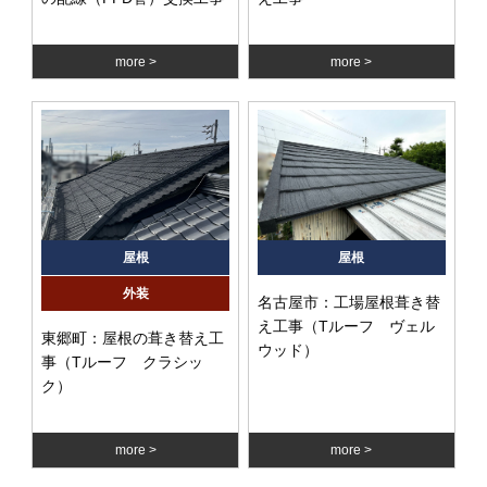
more
more
屋根
屋根
外装
名古屋市：工場屋根葺き替
え工事（Tルーフ ヴェル
東郷町：屋根の葺き替え工
ウッド）
事（Tルーフ クラシッ
ク）
more
more