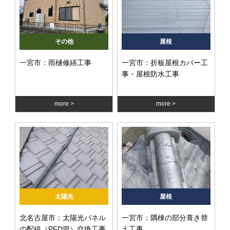
その他
屋根
一宮市：雨樋修繕工事
一宮市：折板屋根カバー工
事・屋根防水工事
more
more
太陽光
屋根
北名古屋市：太陽光パネル
一宮市：隅棟の部分葺き替
の配線（PFD管）交換工事
え工事