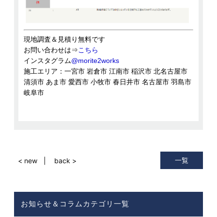
現地調査＆見積り無料です
お問い合わせは⇒
こちら
インスタグラム
@morite2works
施工エリア：一宮市 岩倉市 江南市 稲沢市 北名古屋市
清須市 あま市 愛西市 小牧市 春日井市 名古屋市 羽島市
岐阜市
一覧
< new
back >
お知らせ＆コラムカテゴリ一覧